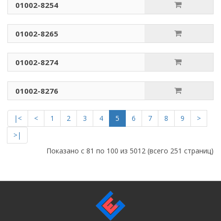
01002-8254
01002-8265
01002-8274
01002-8276
|<
<
1
2
3
4
5
6
7
8
9
>
>|
Показано с 81 по 100 из 5012 (всего 251 страниц)