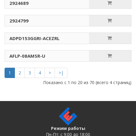
2924689
2924799
ADPD153GGRI-ACEZRL
AFLP-08AMSR-U
1
2
3
4
>
>|
Показано с 1 по 20 из 70 (всего 4 страниц)
Режим работы
Пн-Пт: c 9:00 до 18:00