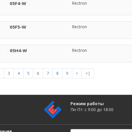
05F4-W
Rectron
05F5-W
Rectron
05H4-W
Rectron
2
3
4
5
6
7
8
9
>
>|
Режим работы
Пн-Пт: c 9:00 до 18:00
мация