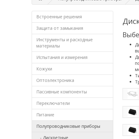
Встроенные решения
Дис
Защита от замыкания
Выбе
Инструменты и расходные
Д
материалы
в
Д
Испытания и измерения
п
Кожухи
м
Т
Оптоэлектроника
Т
Пассивные компоненты
Переключатели
Питание
Полупроводниковые приборы
- Дискретные