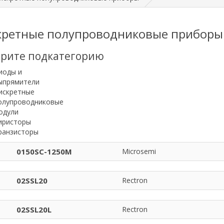
кретные полупроводниковые приборы
рите подкатегорию
иоды и
ыпрямители
искретные
олупроводниковые
одули
иристоры
ранзисторы
0150SC-1250M
Microsemi
02SSL20
Rectron
02SSL20L
Rectron