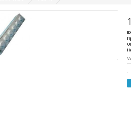
I
П
О
Н
У