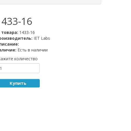
1433-16
D товара:
1433-16
роизводитель:
IET Labs
писание:
аличие:
Есть в наличии
кажите количество
Купить