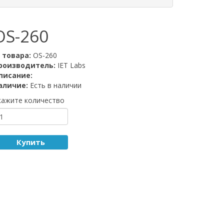
OS-260
D товара:
OS-260
роизводитель:
IET Labs
писание:
аличие:
Есть в наличии
кажите количество
Купить