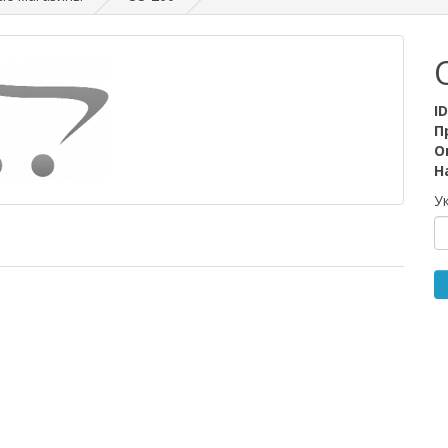
I
П
О
Н
У