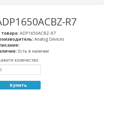
ADP1650ACBZ-R7
D товара:
ADP1650ACBZ-R7
роизводитель:
Analog Devices
писание:
аличие:
Есть в наличии
кажите количество
Купить