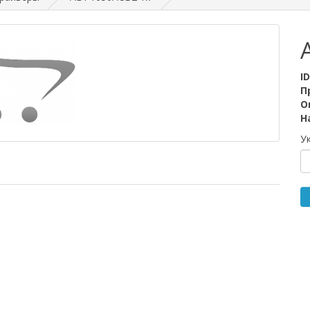
I
П
О
Н
У